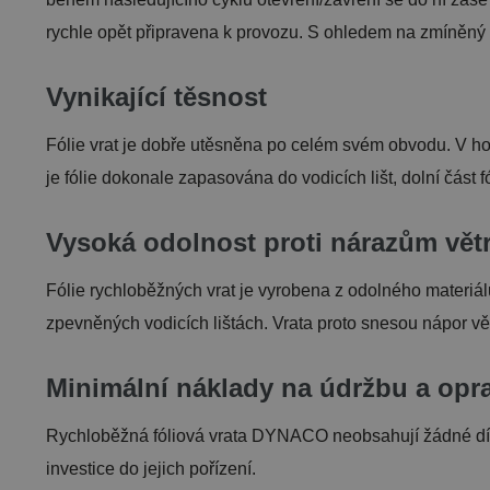
rychle opět připravena k provozu. S ohledem na zmíněný
Vynikající těsnost
Fólie vrat je dobře utěsněna po celém svém obvodu. V horn
je fólie dokonale zapasována do vodicích lišt, dolní část f
Vysoká odolnost proti nárazům vět
Fólie rychloběžných vrat je vyrobena z odolného materiál
zpevněných vodicích lištách. Vrata proto snesou nápor vět
Minimální náklady na údržbu a opr
Rychloběžná fóliová vrata DYNACO neobsahují žádné díly,
investice do jejich pořízení.