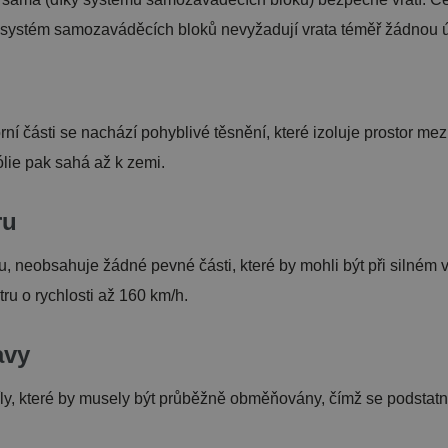
 systém samozaváděcích bloků nevyžadují vrata téměř žádnou ú
í části se nachází pohyblivé těsnění, které izoluje prostor me
ólie pak sahá až k zemi.
ru
u, neobsahuje žádné pevné části, které by mohli být při silném
ru o rychlosti až 160 km/h.
avy
 které by musely být průběžně obměňovány, čímž se podstatně 