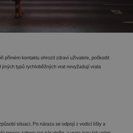
i přímém kontaktu ohrozit zdraví uživatele, poškodit
d jiných typů rychloběžných vrat nevyžadují vrata
sobí situaci. Po nárazu se odpojí z vodicí lišty a
proces zabere jen pár vteřin, a vrata jsou tak velmi