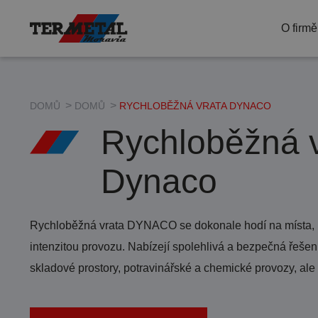
termetal livi
O firmě
Blog
Dotace
DOMŮ
DOMŮ
RYCHLOBĚŽNÁ VRATA DYNACO
Rychloběžná v
Dynaco
Rychloběžná vrata DYNACO se dokonale hodí na místa, k
intenzitou provozu. Nabízejí spolehlivá a bezpečná řešen
skladové prostory, potravinářské a chemické provozy, ale 