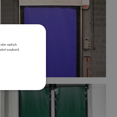
áním našich
vání souborů