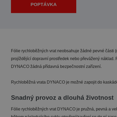
POPTÁVKA
Fólie rychloběžných vrat neobsahuje žádné pevné části (na
projíždějící dopravní prostředek nebo převážený náklad. F
DYNACO žádná přídavná bezpečnostní zařízení.
Rychloběžná vrata DYNACO je možné zapojit do kaskádo
Snadný provoz a dlouhá životnost
Fólie rychloběžných vrat DYNACO je pružná, pevná a velmi
během následujícího cyklu otevření/zavření se do ní zase