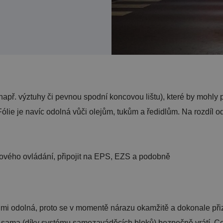
př. výztuhy či pevnou spodní koncovou lištu), které by mohly př
ólie je navíc odolná vůči olejům, tukům a ředidlům. Na rozdíl o
vého ovládání, připojit na EPS, EZS a podobně
 odolná, proto se v momentě nárazu okamžitě a dokonale přizpů
 sama (díky systému samozaváděcích bloků) bezpečně vrátí. Celý 