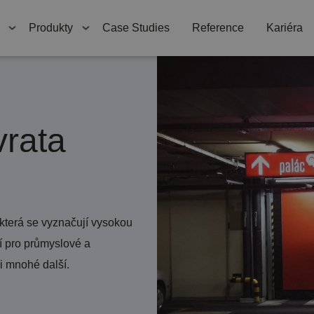
ng
Automatické
Produkty
Case Studies
Reference
Kariéra
dveře
Hliníkové
konstrukce
Vratové a dveřní
systémy
rata
Požární uzávěry
terá se vyznačují vysokou
í pro průmyslové a
i mnohé další.