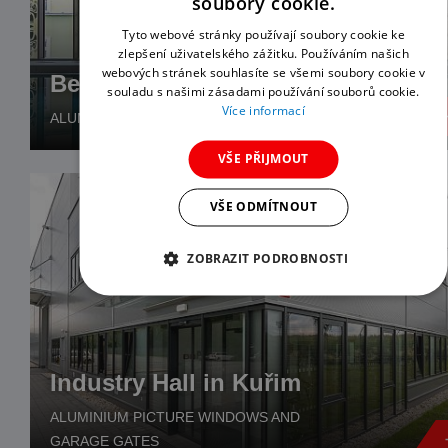
soubory cookie.
Tyto webové stránky používají soubory cookie ke
zlepšení uživatelského zážitku. Používáním našich
webových stránek souhlasíte se všemi soubory cookie v
Beethoven Spa House
souladu s našimi zásadami používání souborů cookie.
Více informací
ALUMINIUM AND GLASS FAÇADE
VŠE PŘIJMOUT
VŠE ODMÍTNOUT
ZOBRAZIT PODROBNOSTI
Industry Hall in Kuřim
ALUMINIUM PICTURE WINDOWS AND
GARAGE GATES