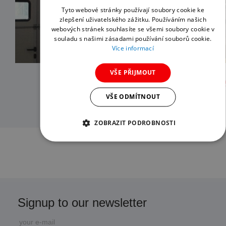
Tyto webové stránky používají soubory cookie ke
Message for us
zlepšení uživatelského zážitku. Používáním našich
webových stránek souhlasíte se všemi soubory cookie v
souladu s našimi zásadami používání souborů cookie.
Více informací
VŠE PŘIJMOUT
VŠE ODMÍTNOUT
ZOBRAZIT PODROBNOSTI
Upload your resume
Select file
File not selected
Signup to our newsletter
Souhlasím se
zpracováním údajů