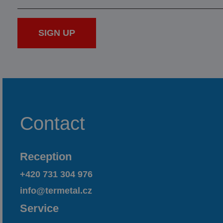
SEND
SIGN UP
Contact
Reception
+420 731 304 976
info@termetal.cz
Service