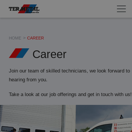
Automatic doors
Aluminium constructions
HOME
CAREER
Career
Gate systems and doors
Fire shutters
Join our team of skilled technicians, we look forward to
hearing from you.
Take a look at our job offerings and get in touch with us!