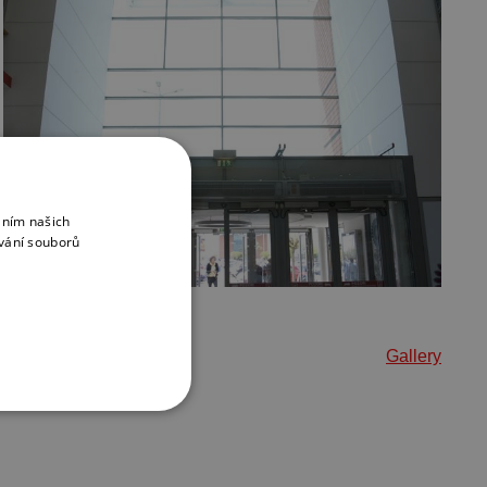
áním našich
vání souborů
Gallery