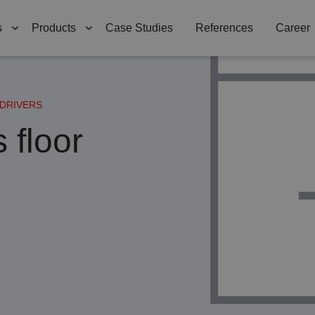
ng
Automatic doors
s
Products
Case Studies
References
Career
Aluminium
constructions
Gate systems and
DRIVERS
doors
 floor
Fire shutters