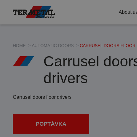
termetal livi
About u
Blog
HOME
AUTOMATIC DOORS
CARRUSEL DOORS FLOOR 
Carrusel doors
drivers
Carrusel doors floor drivers
POPTÁVKA