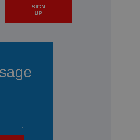
SIGN
UP
sage