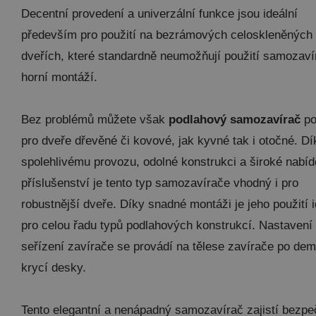
Decentní provedení a univerzální funkce jsou ideální
především pro použití na bezrámových celoskleněných
dveřích, které standardně neumožňují použití samozaví
horní montáží.
Bez problémů můžete však
podlahový samozavírač
po
pro dveře dřevěné či kovové, jak kyvné tak i otočné. Dí
spolehlivému provozu, odolné konstrukci a široké nabí
příslušenství je tento typ samozavírače vhodný i pro
robustnější dveře. Díky snadné montáži je jeho použití i
pro celou řadu typů podlahových konstrukcí. Nastavení 
seřízení zavírače se provádí na tělese zavírače po dem
krycí desky.
Tento elegantní a nenápadný samozavírač zajistí bezpe