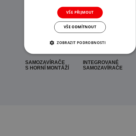
Související produkty
VŠE PŘIJMOUT
VŠE ODMÍTNOUT
ZOBRAZIT PODROBNOSTI
SAMOZAVÍRAČE
INTEGROVANÉ
S HORNÍ MONTÁŽÍ
SAMOZAVÍRAČE