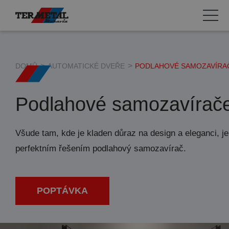
Automatické dveře
Hliníkové konstrukce
DOMŮ
AUTOMATICKÉ DVEŘE
PODLAHOVÉ SAMOZAVÍRA
Vratové a dveřní systémy
Podlahové samozavírač
Požární uzávěry
Všude tam, kde je kladen důraz na design a eleganci, je
perfektním řešením podlahový samozavírač.
POPTÁVKA