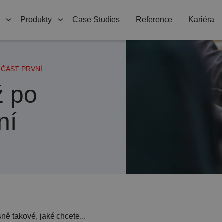
ng
Automatické
Produkty
Case Studies
Reference
Kariéra
dveře
Hliníkové
konstrukce
 ČÁST PRVNÍ
Vratové a dveřní
systémy
ž po
Požární uzávěry
ní
ně takové, jaké chcete...