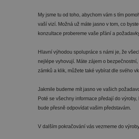
My jsme tu od toho, abychom vám s tím pomohl
vaší vizí. Možná už máte jasno v tom, co byst
konzultace probereme vaše přání a požadavky 
Hlavní výhodou spolupráce s námi je, že všech
nejlépe vyhovují. Máte zájem o bezpečnostní, pr
zámků a klik, můžete také vybírat dle svého v
Jakmile budeme mít jasno ve vašich požadavcíc
Poté se všechny informace předají do výroby, k
bude přesně odpovídat vašim představám.
V dalším pokračování vás vezmeme do výroby.