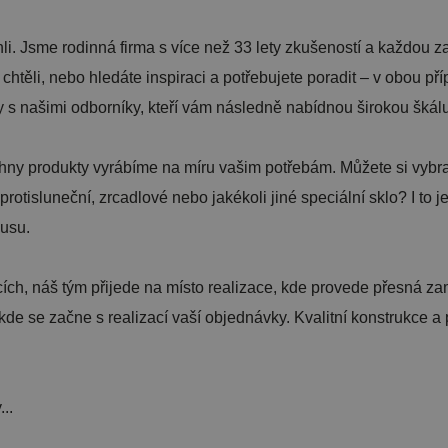
i. Jsme rodinná firma s více než 33 lety zkušeností a každou 
e chtěli, nebo hledáte inspiraci a potřebujete poradit – v obou
s našimi odborníky, kteří vám následně nabídnou širokou škál
ny produkty vyrábíme na míru vašim potřebám. Můžete si vybrat 
otisluneční, zrcadlové nebo jakékoli jiné speciální sklo? I to je
kusu.
h, náš tým přijede na místo realizace, kde provede přesná zam
de se začne s realizací vaší objednávky. Kvalitní konstrukce a 
..