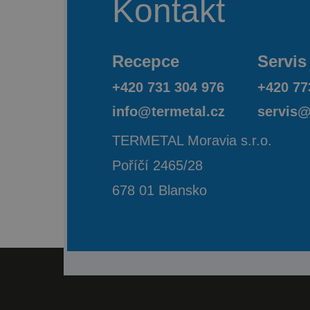
Kontakt
Recepce
Servis
+420 731 304 976
+420 77
info@termetal.cz
servis@
TERMETAL Moravia s.r.o.
Poříčí 2465/28
678 01 Blansko