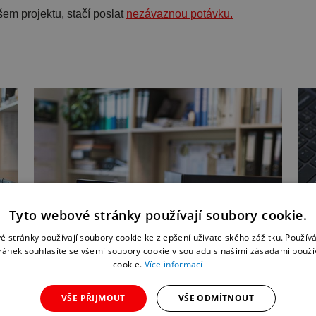
em projektu, stačí poslat
nezávaznou potávku.
Tyto webové stránky používají soubory cookie.
é stránky používají soubory cookie ke zlepšení uživatelského zážitku. Použív
ránek souhlasíte se všemi soubory cookie v souladu s našimi zásadami použí
cookie.
Více informací
VŠE PŘIJMOUT
VŠE ODMÍTNOUT