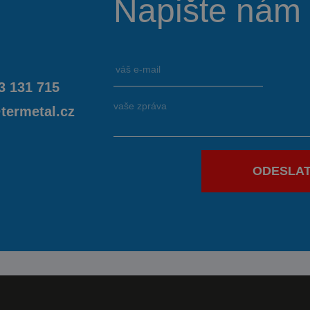
Napište nám
3 131 715
termetal.cz
ODESLA