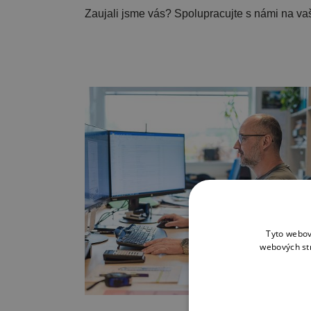
Zaujali jsme vás? Spolupracujte s námi na vaš
Tyto webov
webových st