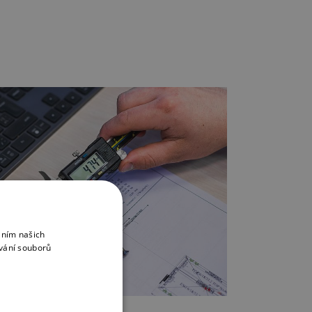
áním našich
vání souborů