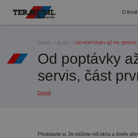
termetal livi
O firmě
Blog
Dotace
DOMŮ
BLOG
OD POPTÁVKY AŽ PO SERVIS,
Od poptávky a
servis, část prv
Domů
Představte si, že můžete mít okna a dveře přes