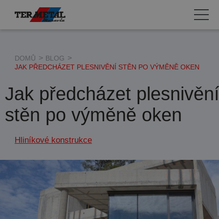
Automatické dveře
DOMŮ
BLOG
Hliníkové konstrukce
JAK PŘEDCHÁZET PLESNIVĚNÍ STĚN PO VÝMĚNĚ OKEN
Vratové a dveřní systémy
Jak předcházet plesnivěn
Požární uzávěry
stěn po výměně oken
Hliníkové konstrukce