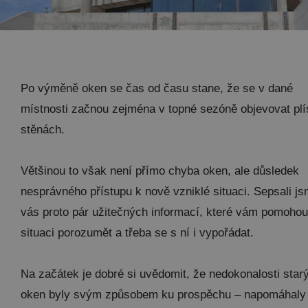
Po výměně oken se čas od času stane, že se v dané
místnosti začnou zejména v topné sezóně objevovat plí
stěnách.
Většinou to však není přímo chyba oken, ale důsledek
nesprávného přístupu k nově vzniklé situaci. Sepsali j
vás proto pár užitečných informací, které vám pomohou
situaci porozumět a třeba se s ní i vypořádat.
Na začátek je dobré si uvědomit, že nedokonalosti star
oken byly svým způsobem ku prospěchu – napomáhaly