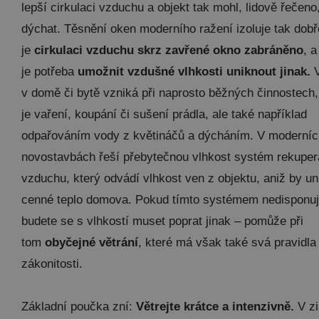
lepší cirkulaci vzduchu a objekt tak mohl, lidově řečeno
dýchat. Těsnění oken moderního ražení izoluje tak dobř
je
cirkulaci vzduchu skrz zavřené okno zabráněno
, a
je potřeba
umožnit vzdušné vlhkosti uniknout jinak.
V
v domě či bytě vzniká při naprosto běžných činnostech,
je vaření, koupání či sušení prádla, ale také například
odpařováním vody z květináčů a dýcháním. V moderníc
novostavbách řeší přebytečnou vlhkost systém rekupe
vzduchu, který odvádí vlhkost ven z objektu, aniž by un
cenné teplo domova. Pokud tímto systémem nedisponuj
budete se s vlhkostí muset poprat jinak – pomůže při
tom
obyčejné větrání
, které má však také svá pravidla
zákonitosti.
Základní poučka zní:
Větrejte krátce a intenzivně.
V z