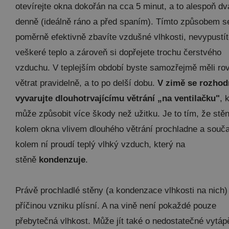
otevírejte okna dokořán na cca 5 minut, a to alespoň dv
denně (ideálně ráno a před spaním). Tímto způsobem s
poměrně efektivně zbavíte vzdušné vlhkosti, nevypustí
veškeré teplo a zároveň si dopřejete trochu čerstvého
vzduchu. V teplejším období byste samozřejmě měli ro
větrat pravidelně, a to po delší dobu.
V zimě se rozhod
vyvarujte dlouhotrvajícímu větrání „na ventilačku"
, 
může způsobit více škody než užitku. Je to tím, že stě
kolem okna vlivem dlouhého větrání prochladne a souč
kolem ní proudí teplý vlhký vzduch, který na
stěně
kondenzuje
.
Právě prochladlé stěny (a kondenzace vlhkosti na nich)
příčinou vzniku plísní. A na vině není pokaždé pouze
přebytečná vlhkost. Může jít také o nedostatečné vytáp