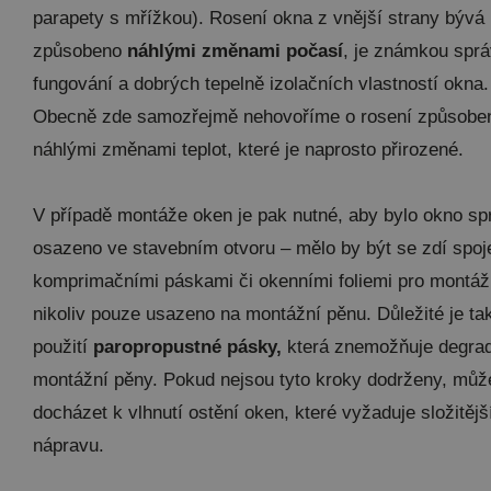
parapety s mřížkou). Rosení okna z vnější strany bývá
způsobeno
náhlými změnami počasí
, je známkou spr
fungování a dobrých tepelně izolačních vlastností okna.
Obecně zde samozřejmě nehovoříme o rosení způsob
náhlými změnami teplot, které je naprosto přirozené.
V případě montáže oken je pak nutné, aby bylo okno sp
osazeno ve stavebním otvoru – mělo by být se zdí spoj
komprimačními páskami či okenními foliemi pro montáž
nikoliv pouze usazeno na montážní pěnu. Důležité je ta
použití
paropropustné pásky,
která znemožňuje degra
montážní pěny. Pokud nejsou tyto kroky dodrženy, můž
docházet k vlhnutí ostění oken, které vyžaduje složitějš
nápravu.