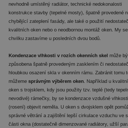
nevhodně umístěný radiátor, technické nedokonalosti
konstrukce stavby (tepelné mosty), špatně provedené 
chybějící zateplení fasády, ale také o použití nedostate
kvalitních oken nebo o neodbornou montáž oken. My se
chvilku zastavíme u posledních dvou bodů.
Kondenzace vlhkosti v rozích okenních skel
může bý
způsobena špatně provedeným zasklením či nedostate
hloubkou osazení skla v okenním rámu. Zabránit tomu 
můžeme
správným výběrem oken
. Například u kvalitn
oken s trojsklem, kdy jsou použity tzv. teplé (tedy tepel
nevodivé) rámečky, by se kondenzace vzdušné vlhkost
(rosení) objevit neměla. U oken s dvojsklem opět pomů
správné větrání a zajištění lepší cirkulace vzduchu ve 
části okna (dostatečně dimenzované radiátory, užší par